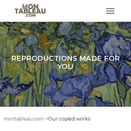
REPRODUCTIONS MADE FOR
YOU
montableau.com
Our copied works