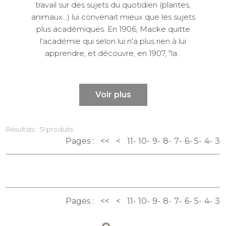
travail sur des sujets du quotidien (plantes,
animaux...) lui convenait mieux que les sujets
plus académiques. En 1906, Macke quitte
l'académie qui selon lui n'a plus rien à lui
apprendre, et découvre, en 1907, "la...
Voir plus
Résultats : 51 produits
Pages :
<<
<
11
10
9
8
7
6
5
4
3
Pages :
<<
<
11
10
9
8
7
6
5
4
3