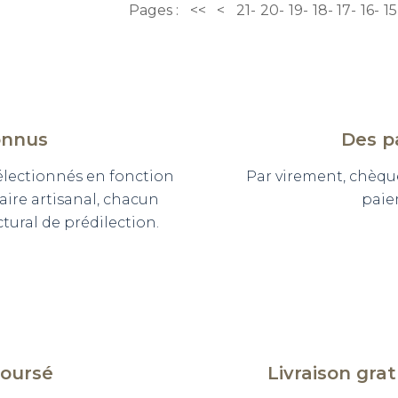
Pages :
<<
<
21
20
19
18
17
16
15
onnus
Des p
sélectionnés en fonction
Par virement, chèqu
faire artisanal, chacun
paie
ural de prédilection.
boursé
Livraison gra