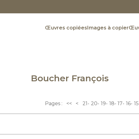
Œuvres copiées
Images à copier
Œuv
Boucher François
Pages :
<<
<
21
20
19
18
17
16
15