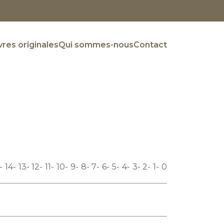
res originales
Qui sommes-nous
Contact
14
13
12
11
10
9
8
7
6
5
4
3
2
1
0