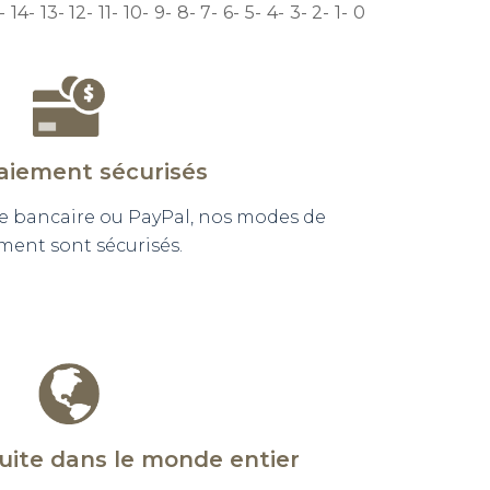
14
13
12
11
10
9
8
7
6
5
4
3
2
1
0
aiement sécurisés
e bancaire ou PayPal, nos modes de
ment sont sécurisés.
tuite dans le monde entier