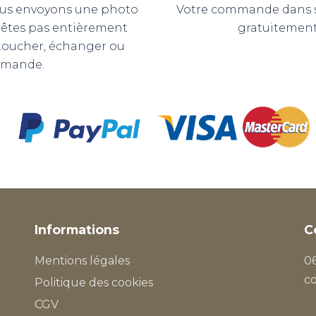
 vous envoyons une photo
Votre commande dans so
n'êtes pas entièrement
gratuitement 
etoucher, échanger ou
mmande.
Informations
C
Mentions légales
06
c
Politique des cookies
CGV