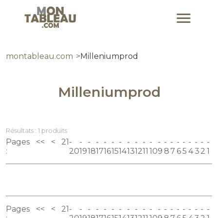
montableau.com
Milleniumprod
Milleniumprod
Résultats : 1 produits
Pages
<<
<
21
:
20
19
18
17
16
15
14
13
12
11
10
9
8
7
6
5
4
3
2
1
Pages
<<
<
21