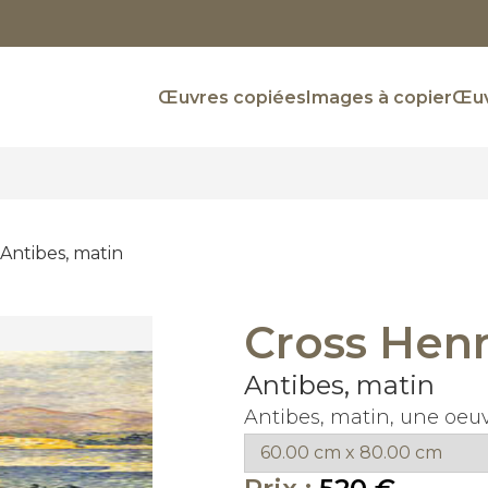
Œuvres copiées
Images à copier
Œuv
Antibes, matin
Cross Hen
Antibes, matin
Antibes, matin, une oe