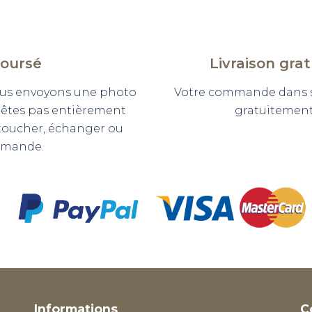
boursé
Livraison gra
 vous envoyons une photo
Votre commande dans so
n'êtes pas entièrement
gratuitement 
etoucher, échanger ou
mmande.
Informations
C