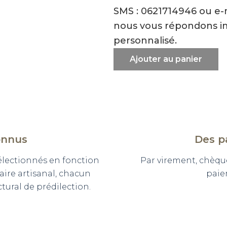
SMS : 0621714946 ou e
nous vous répondons i
personnalisé.
Ajouter au panier
onnus
Des p
sélectionnés en fonction
Par virement, chèqu
faire artisanal, chacun
paie
ural de prédilection.