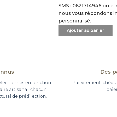
SMS : 0621714946 ou e
nous vous répondons i
personnalisé.
Ajouter au panier
onnus
Des p
sélectionnés en fonction
Par virement, chèqu
faire artisanal, chacun
paie
ural de prédilection.