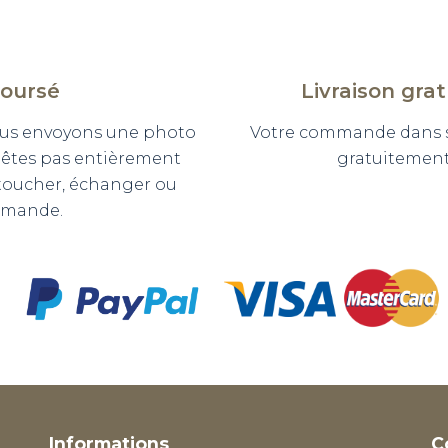
boursé
Livraison gra
 vous envoyons une photo
Votre commande dans so
n'êtes pas entièrement
gratuitement 
etoucher, échanger ou
mmande.
Informations
C