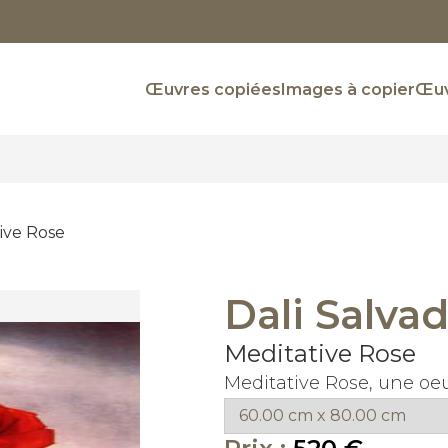
Œuvres copiées
Images à copier
Œuv
ive Rose
Dali Salva
Meditative Rose
Meditative Rose, une oeu