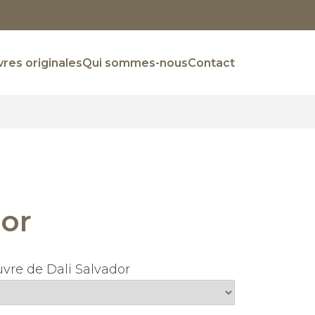
res originales
Qui sommes-nous
Contact
dor
vre de Dali Salvador