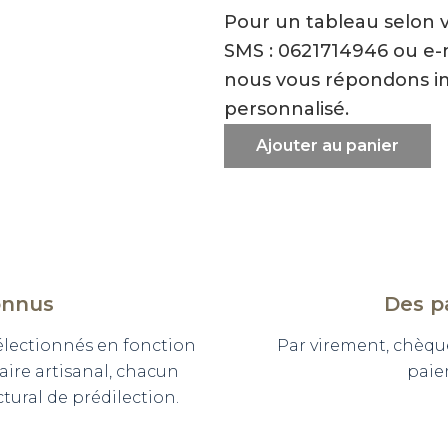
Pour un tableau selon 
SMS : 0621714946 ou e
nous vous répondons i
personnalisé.
Ajouter au panier
onnus
Des p
sélectionnés en fonction
Par virement, chèqu
faire artisanal, chacun
paie
ural de prédilection.