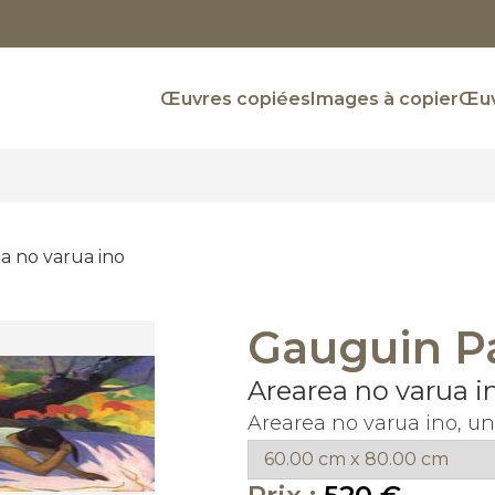
Œuvres copiées
Images à copier
Œuv
a no varua ino
Gauguin P
Arearea no varua i
Arearea no varua ino, u