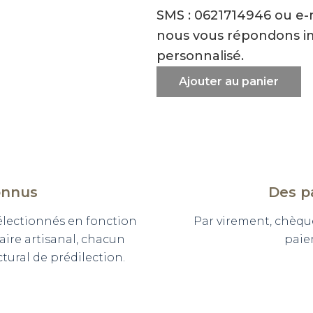
SMS : 0621714946 ou e
nous vous répondons i
personnalisé.
Ajouter au panier
onnus
Des p
sélectionnés en fonction
Par virement, chèqu
faire artisanal, chacun
paie
ural de prédilection.