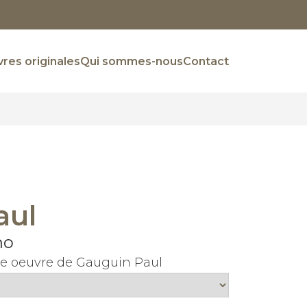
res originales
Qui sommes-nous
Contact
aul
no
ne oeuvre de Gauguin Paul