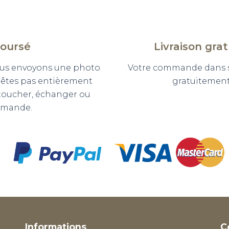
boursé
Livraison gra
 vous envoyons une photo
Votre commande dans so
n'êtes pas entièrement
gratuitement 
etoucher, échanger ou
mmande.
Informations
C