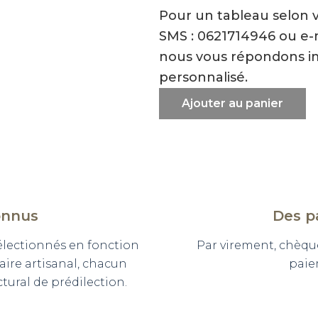
Pour un tableau selon 
SMS : 0621714946 ou e
nous vous répondons i
personnalisé.
Ajouter au panier
onnus
Des p
sélectionnés en fonction
Par virement, chèqu
faire artisanal, chacun
paie
ural de prédilection.