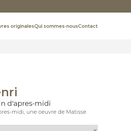
res originales
Qui sommes-nous
Contact
nri
n d'apres-midi
pres-midi, une oeuvre de Matisse