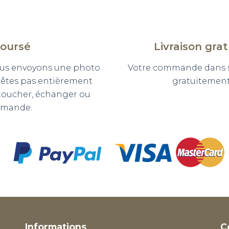
boursé
Livraison gra
 vous envoyons une photo
Votre commande dans so
n'êtes pas entièrement
gratuitement 
etoucher, échanger ou
mmande.
Informations
C