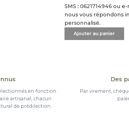
SMS : 0621714946 ou e
nous vous répondons i
personnalisé.
Ajouter au panier
onnus
Des p
sélectionnés en fonction
Par virement, chèqu
faire artisanal, chacun
paie
ural de prédilection.