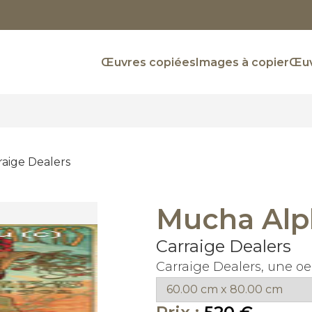
Œuvres copiées
Images à copier
Œuv
raige Dealers
Mucha Alp
Carraige Dealers
Carraige Dealers, une 