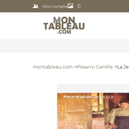
0
Mon compte
montableau.com
Pissarro Camille
La J