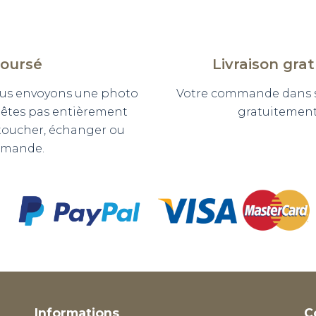
boursé
Livraison gra
 vous envoyons une photo
Votre commande dans so
n'êtes pas entièrement
gratuitement 
etoucher, échanger ou
mmande.
Informations
C