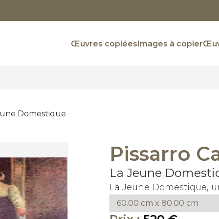
Œuvres copiées
Images à copier
Œuv
eune Domestique
Pissarro C
La Jeune Domesti
La Jeune Domestique, un