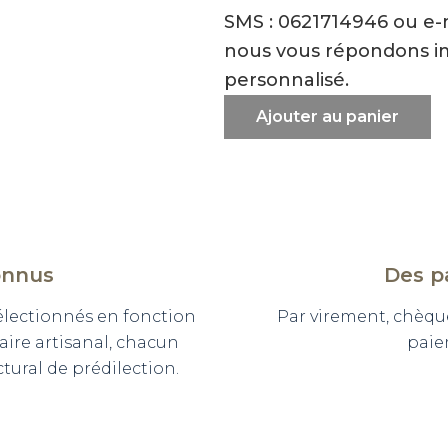
SMS : 0621714946 ou e
nous vous répondons i
personnalisé.
Ajouter au panier
onnus
Des p
sélectionnés en fonction
Par virement, chèqu
faire artisanal, chacun
paie
ural de prédilection.