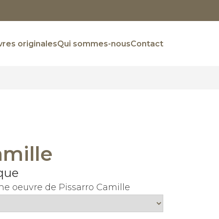
res originales
Qui sommes-nous
Contact
amille
que
e oeuvre de Pissarro Camille