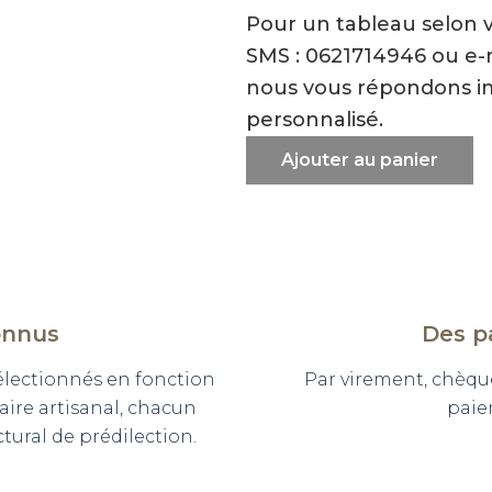
Pour un tableau selon 
SMS : 0621714946 ou e
nous vous répondons i
personnalisé.
Ajouter au panier
onnus
Des p
sélectionnés en fonction
Par virement, chèqu
faire artisanal, chacun
paie
ural de prédilection.