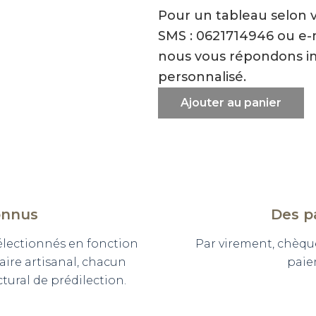
Pour un tableau selon 
SMS : 0621714946 ou e
nous vous répondons i
personnalisé.
Ajouter au panier
onnus
Des p
sélectionnés en fonction
Par virement, chèqu
faire artisanal, chacun
paie
ural de prédilection.