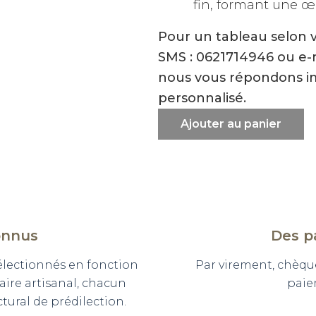
fin, formant une œu
Pour un tableau selon 
SMS : 0621714946 ou e
nous vous répondons i
personnalisé.
Ajouter au panier
onnus
Des p
sélectionnés en fonction
Par virement, chèqu
faire artisanal, chacun
paie
ural de prédilection.