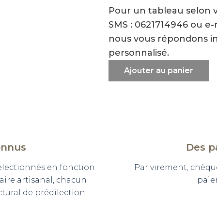
Pour un tableau selon 
SMS : 0621714946 ou e
nous vous répondons i
personnalisé.
Ajouter au panier
onnus
Des p
sélectionnés en fonction
Par virement, chèqu
faire artisanal, chacun
paie
ural de prédilection.