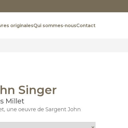
res originales
Qui sommes-nous
Contact
hn Singer
s Millet
let, une oeuvre de Sargent John