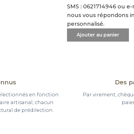
SMS : 0621714946 ou e
nous vous répondons i
personnalisé.
Ajouter au panier
onnus
Des p
sélectionnés en fonction
Par virement, chèqu
faire artisanal, chacun
paie
ural de prédilection.