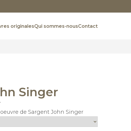
res originales
Qui sommes-nous
Contact
hn Singer
r
e oeuvre de Sargent John Singer