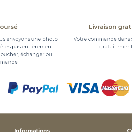
boursé
Livraison gra
 vous envoyons une photo
Votre commande dans so
n'êtes pas entièrement
gratuitement 
etoucher, échanger ou
mmande.
Informations
C