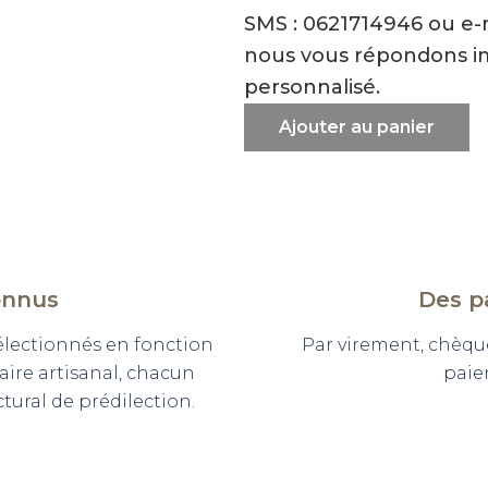
SMS : 0621714946 ou e
nous vous répondons i
personnalisé.
Ajouter au panier
onnus
Des p
sélectionnés en fonction
Par virement, chèqu
faire artisanal, chacun
paie
ural de prédilection.