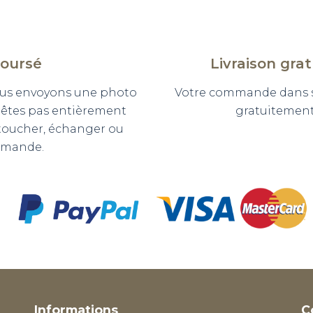
boursé
Livraison gra
 vous envoyons une photo
Votre commande dans so
n'êtes pas entièrement
gratuitement 
etoucher, échanger ou
mmande.
Informations
C