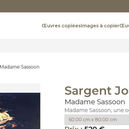
Œuvres copiées
Images à copier
Œuv
Madame Sassoon
Sargent Jo
Madame Sassoon
Madame Sassoon, une oe