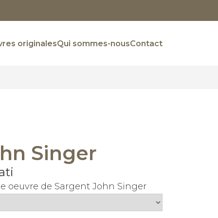
res originales
Qui sommes-nous
Contact
hn Singer
ati
 une oeuvre de Sargent John Singer