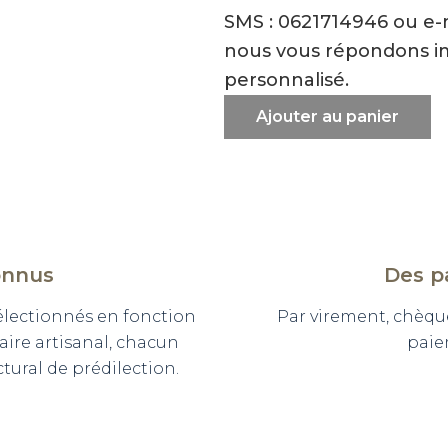
SMS : 0621714946 ou e
nous vous répondons i
personnalisé.
Ajouter au panier
onnus
Des p
sélectionnés en fonction
Par virement, chèqu
faire artisanal, chacun
paie
ural de prédilection.