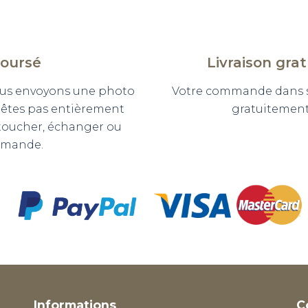
boursé
Livraison gra
 vous envoyons une photo
Votre commande dans so
n'êtes pas entièrement
gratuitement 
etoucher, échanger ou
mmande.
Informations
C