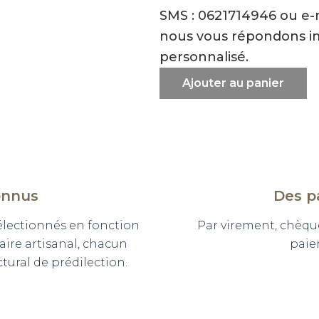
SMS : 0621714946 ou e
nous vous répondons i
personnalisé.
Ajouter au panier
onnus
Des p
sélectionnés en fonction
Par virement, chèqu
faire artisanal, chacun
paie
ural de prédilection.