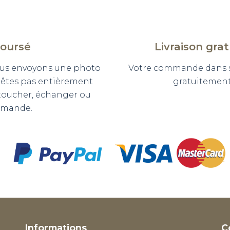
boursé
Livraison gra
 vous envoyons une photo
Votre commande dans so
n'êtes pas entièrement
gratuitement 
etoucher, échanger ou
mmande.
Informations
C