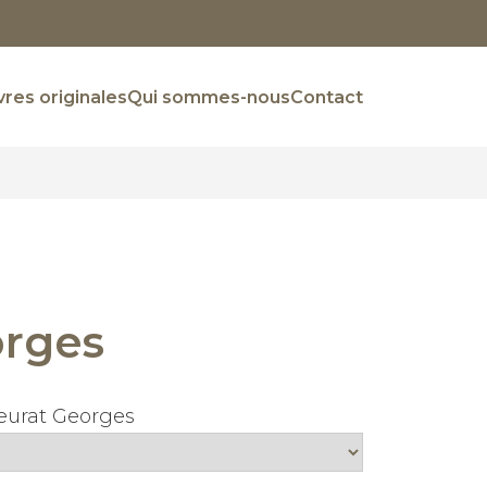
res originales
Qui sommes-nous
Contact
orges
Seurat Georges