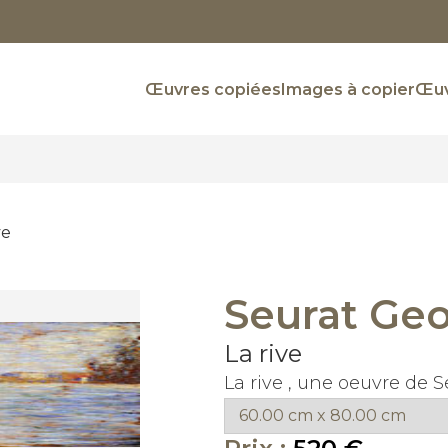
Œuvres copiées
Images à copier
Œuv
ve
Seurat Ge
La rive
La rive , une oeuvre de 