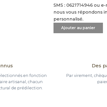
SMS : 0621714946 ou e
nous vous répondons i
personnalisé.
Ajouter au panier
onnus
Des p
sélectionnés en fonction
Par virement, chèqu
faire artisanal, chacun
paie
ural de prédilection.