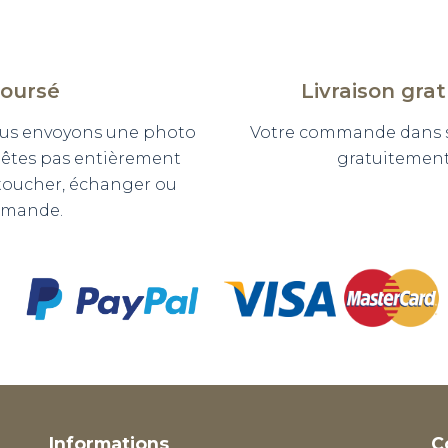
boursé
Livraison gra
 vous envoyons une photo
Votre commande dans so
n'êtes pas entièrement
gratuitement 
etoucher, échanger ou
mmande.
Informations
C