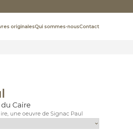
res originales
Qui sommes-nous
Contact
l
 du Caire
aire, une oeuvre de Signac Paul