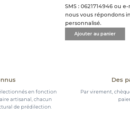
SMS : 0621714946 ou e
nous vous répondons i
personnalisé.
Ajouter au panier
onnus
Des p
sélectionnés en fonction
Par virement, chèqu
faire artisanal, chacun
paie
ural de prédilection.