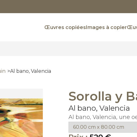
Œuvres copiées
Images à copier
Œuv
uin
Al bano, Valencia
Sorolla y 
Al bano, Valencia
Al bano, Valencia, une o