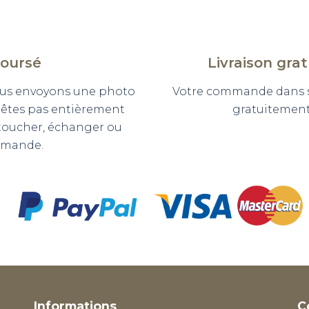
boursé
Livraison gra
 vous envoyons une photo
Votre commande dans so
n'êtes pas entièrement
gratuitement 
etoucher, échanger ou
mmande.
Informations
C