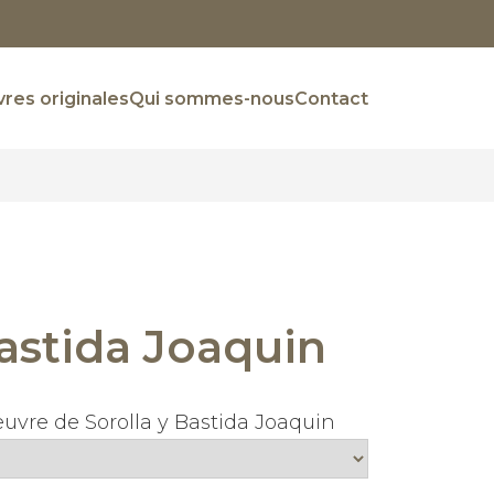
res originales
Qui sommes-nous
Contact
Bastida Joaquin
euvre de Sorolla y Bastida Joaquin