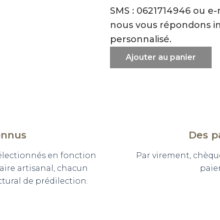
SMS : 0621714946 ou e
nous vous répondons i
personnalisé.
Ajouter au panier
onnus
Des p
sélectionnés en fonction
Par virement, chèqu
faire artisanal, chacun
paie
ural de prédilection.