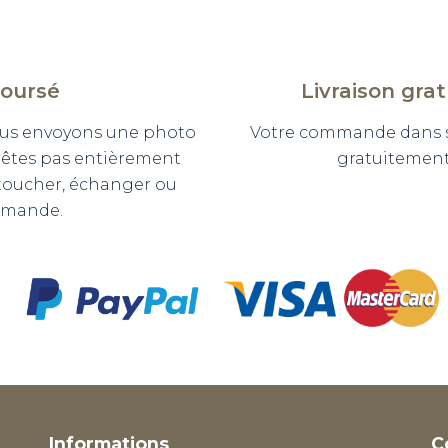
boursé
Livraison gra
 vous envoyons une photo
Votre commande dans so
n'êtes pas entièrement
gratuitement 
etoucher, échanger ou
mmande.
Informations
C