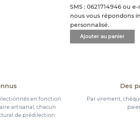
SMS : 0621714946 ou e
nous vous répondons i
personnalisé.
Ajouter au panier
onnus
Des p
sélectionnés en fonction
Par virement, chèqu
faire artisanal, chacun
paie
ural de prédilection.