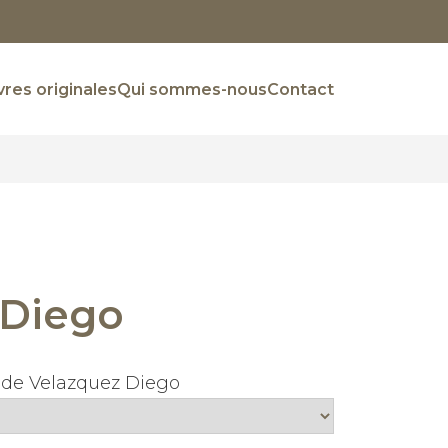
res originales
Qui sommes-nous
Contact
 Diego
e de Velazquez Diego