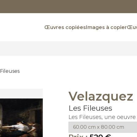
Œuvres copiées
Images à copier
Œuv
 Fileuses
Velazquez
Les Fileuses
Les Fileuses, une oeuvr