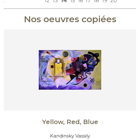
:
12
13
14
15
16
17
18
19
20
Nos oeuvres copiées
Yellow, Red, Blue
Kandinsky Vassily