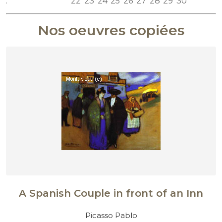
:
22
23
24
25
26
27
28
29
30
Nos oeuvres copiées
A Spanish Couple in front of an Inn
Picasso Pablo