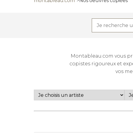
montableau.com
Nos oeuvres copiées
Montableau.com vous prop
copistes rigoureux et expé
vos me