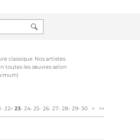
e classique. Nos artistes
lin toutes les œuvres selon
inimum)
1
22
23
24
25
26
27
28
29
30
>
>>