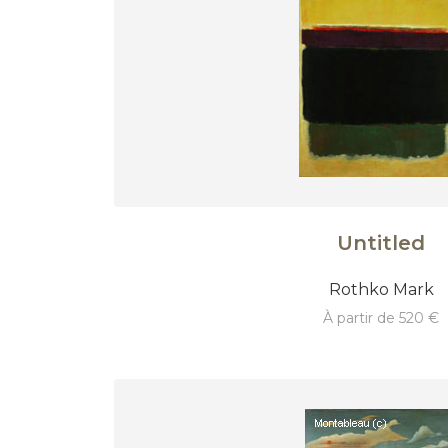
Untitled
Rothko Mark
à partir de 520 €