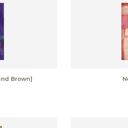
 and Brown]
N