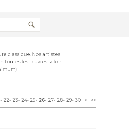
e classique. Nos artistes
lin toutes les œuvres selon
inimum)
1
22
23
24
25
26
27
28
29
30
>
>>