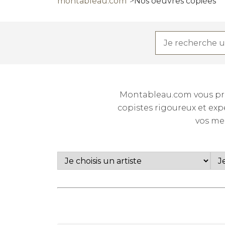
montableau.com
Nos oeuvres copiées
Montableau.com vous prop
copistes rigoureux et expé
vos me