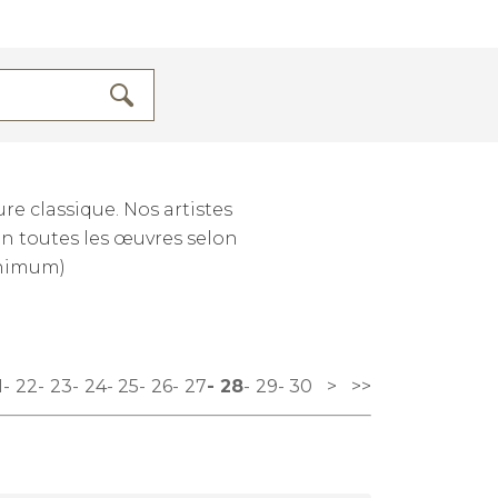
e classique. Nos artistes
lin toutes les œuvres selon
inimum)
1
22
23
24
25
26
27
28
29
30
>
>>