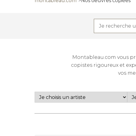
montableau.com
Nos oeuvres copiées
Montableau.com vous prop
copistes rigoureux et expé
vos me