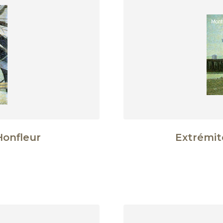
Honfleur
Extrémité