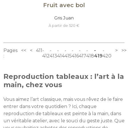
Fruit avec bol
Gris Juan
à partir de 520 €
Pages
<<
<
411
>
>>
:
412
413
414
415
416
417
418
419
420
Reproduction tableaux : l’art à la
main, chez vous
Vous aimez l’art classique, mais vous rêvez de le faire
entrer dans votre quotidien ? Ici, chaque
reproduction de tableaux est peinte à la main, dans
un véritable atelier, avec le souci du geste juste. Que
vous souhaitiez acheter des reproductions de