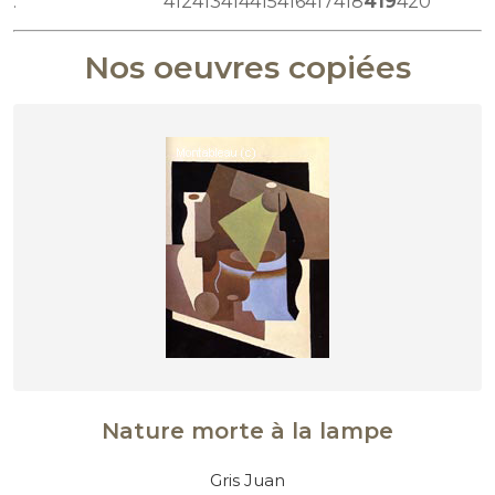
:
412
413
414
415
416
417
418
419
420
Nos oeuvres copiées
Nature morte à la lampe
Gris Juan