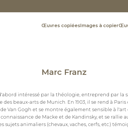
Œuvres copiées
Images à copier
Œuv
Marc Franz
'abord intéressé par la théologie, entreprend par la s
e des beaux-arts de Munich. En 1903, il se rend à Pari
de Van Gogh et se montre également sensible à l'art 
la connaissance de Macke et de Kandinsky, et se ralli
s sujets animaliers (chevaux, vaches, cerfs, etc.) témo