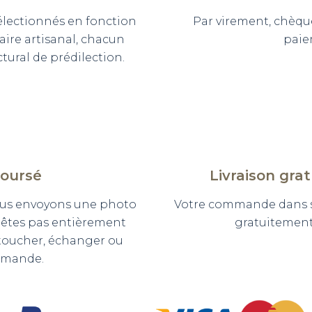
sélectionnés en fonction
Par virement, chèqu
faire artisanal, chacun
paie
ural de prédilection.
boursé
Livraison gra
 vous envoyons une photo
Votre commande dans so
n'êtes pas entièrement
gratuitement 
etoucher, échanger ou
mmande.