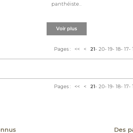
panthéiste...
Voir plus
Pages :
<<
<
21
20
19
18
17
Pages :
<<
<
21
20
19
18
17
onnus
Des p