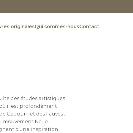
res originales
Qui sommes-nous
Contact
uite des études artistiques
s où il est profondément
de Gauguin et des Fauves .
e au mouvement Neue
ignent d'une inspiration