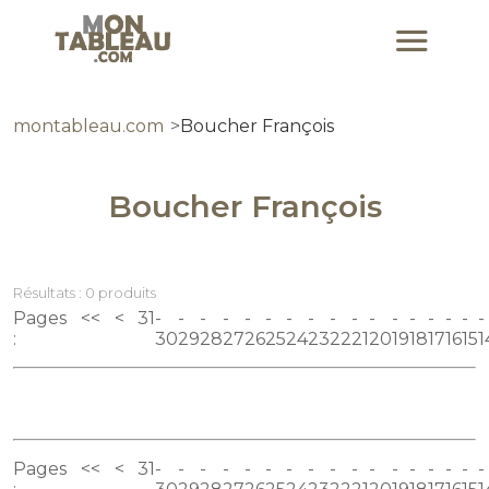
montableau.com
Boucher François
Boucher François
Résultats : 0 produits
Pages
<<
<
31
:
30
29
28
27
26
25
24
23
22
21
20
19
18
17
16
15
1
Pages
<<
<
31