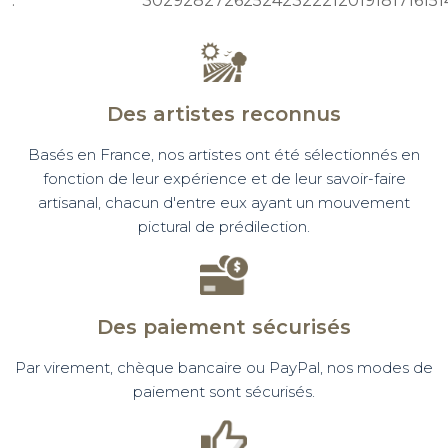
:
30
29
28
27
26
25
24
23
22
21
20
19
18
17
16
15
1
Des artistes reconnus
Basés en France, nos artistes ont été sélectionnés en
fonction de leur expérience et de leur savoir-faire
artisanal, chacun d'entre eux ayant un mouvement
pictural de prédilection.
Des paiement sécurisés
Par virement, chèque bancaire ou PayPal, nos modes de
paiement sont sécurisés.