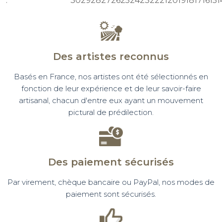
:
30
29
28
27
26
25
24
23
22
21
20
19
18
17
16
15
1
Des artistes reconnus
Basés en France, nos artistes ont été sélectionnés en
fonction de leur expérience et de leur savoir-faire
artisanal, chacun d'entre eux ayant un mouvement
pictural de prédilection.
Des paiement sécurisés
Par virement, chèque bancaire ou PayPal, nos modes de
paiement sont sécurisés.