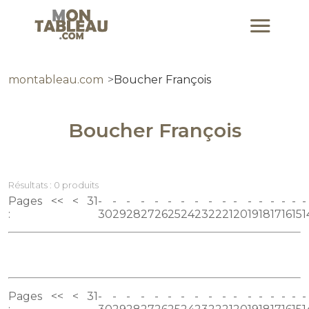
montableau.com
Boucher François
Boucher François
Résultats : 0 produits
Pages
<<
<
31
:
30
29
28
27
26
25
24
23
22
21
20
19
18
17
16
15
1
Pages
<<
<
31