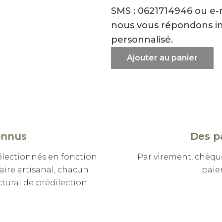
SMS : 0621714946 ou e
nous vous répondons i
personnalisé.
Ajouter au panier
onnus
Des p
sélectionnés en fonction
Par virement, chèqu
faire artisanal, chacun
paie
ural de prédilection.