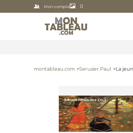
0
Mon compte
montableau.com
Serusier Paul
La jeun