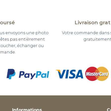
boursé
Livraison gra
 vous envoyons une photo
Votre commande dans so
n'êtes pas entièrement
gratuitement 
etoucher, échanger ou
mmande.
Informations
C