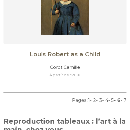
Louis Robert as a Child
Corot Camille
à partir de 520 €
Pages :
1
2
3
4
5
6
7
Reproduction tableaux : l’art à la
main, chez vous