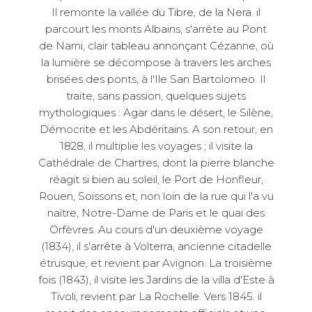
Il remonte la vallée du Tibre, de la Nera. il
parcourt les monts Albains, s'arrête au Pont
de Narni, clair tableau annonçant Cézanne, où
la lumière se décompose à travers les arches
brisées des ponts, à l'Ile San Bartolomeo. Il
traite, sans passion, quelques sujets
mythologiques : Agar dans le désert, le Silène,
Démocrite et les Abdéritains. A son retour, en
1828, il multiplie les voyages ; il visite la
Cathédrale de Chartres, dont la pierre blanche
réagit si bien au soleil, le Port de Honfleur,
Rouen, Soissons et, non loin de la rue qui l'a vu
naître, Notre-Dame de Paris et le quai des
Orfèvres. Au cours d'un deuxième voyage
(1834), il s'arrête à Volterra, ancienne citadelle
étrusque, et revient par Avignon. La troisième
fois (1843), il visite les Jardins de la villa d'Este à
Tivoli, revient par La Rochelle. Vers 1845. il