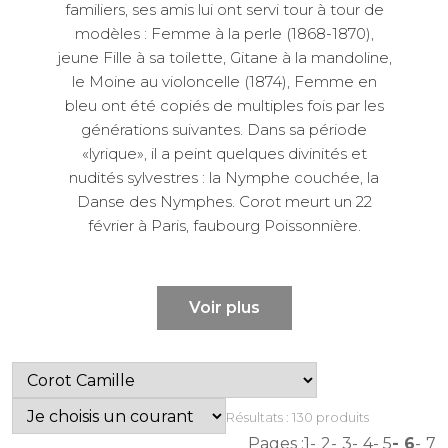
familiers, ses amis lui ont servi tour à tour de
modèles : Femme à la perle (1868-1870),
jeune Fille à sa toilette, Gitane à la mandoline,
le Moine au violoncelle (1874), Femme en
bleu ont été copiés de multiples fois par les
générations suivantes. Dans sa période
«lyrique», il a peint quelques divinités et
nudités sylvestres : la Nymphe couchée, la
Danse des Nymphes. Corot meurt un 22
février à Paris, faubourg Poissonnière.
Voir plus
Résultats : 130 produits
Pages :
1
2
3
4
5
6
7